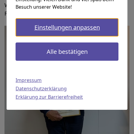
Wir danken den Mitgliedsvereinen und
Besuch unserer Website!
Fördermitglieder für das Vertrauen.
Einstellungen anpassen
Alle bestätigen
Impressum
Datenschutzerklärung
Erklärung zur Barrierefreiheit