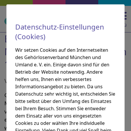
Zur Hauptnavigation springen
Zur Suche springen
Zum Inhalt springen
Zu den Service-Informationen springen
Direkt zu:
Navigation und Service
Menü
Datenschutz-Einstellungen
(Cookies)
Ehrung bei der
Mitgliederversammlung am
Wir setzen Cookies auf den Internetseiten
des Gehörlosenverband München und
10.11.2023
Umland e. V. ein. Einige davon sind für den
Betrieb der Website notwendig. Andere
helfen uns, Ihnen ein verbessertes
Von Cornelia von Pappenheim
Informationsangebot zu bieten. Da uns
Datenschutz sehr wichtig ist, entscheiden Sie
Gestern am 10.11.2023 fand die
bitte selbst über den Umfang des Einsatzes
Mitgliederversammlung des GMU’s statt. Sie
bei Ihrem Besuch. Stimmen Sie entweder
verlief sehr harmonisch, der Vorstand wurde
dem Einsatz aller von uns eingesetzten
entlastet, sowie der Haushaltsplan für 2024
Cookies zu oder wählen Ihre individuelle
wurde genehmigt.
Einstellung. Vielen Dank und viel Spaß beim