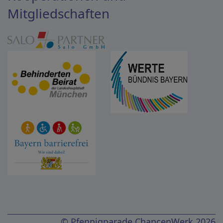
Mitgliedschaften
© Pfennigparade ChancenWerk 2026