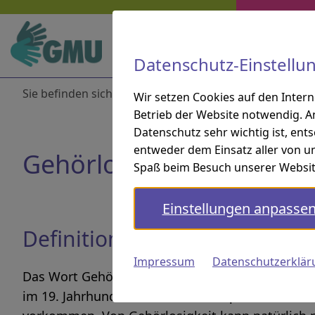
Zur Hauptnavigation springen
Zur Suche springen
Zum Inhalt springen
Zu den Service-Informationen springen
Direkt zu:
Navigation und Service
Datenschutz-Einstellu
Sie befinden sich hier:
Startseite
Gebärdensprach
Wir setzen Cookies auf den Inter
Betrieb der Website notwendig. A
Datenschutz sehr wichtig ist, ent
entweder dem Einsatz aller von un
Gehörlosigkeit
Spaß beim Besuch unserer Websit
Einstellungen anpasse
Definition und Abgrenzung de
Impressum
Datenschutzerklär
Das Wort Gehörlosigkeit bezeichnet laut Wikipe
im 19. Jahrhundert im deutschen Sprachraum verw