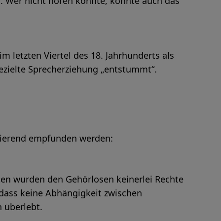
. Wer nicht hören konnte, konnte auch das
 letzten Viertel des 18. Jahrhunderts als
ielte Sprecherziehung „entstummt“.
inierend empfunden werden:
ten wurden den Gehörlosen keinerlei Rechte
, dass keine Abhängigkeit zwischen
h überlebt.