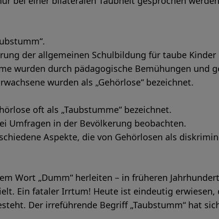
ur bei einer bilateralen Taubheit gesprochen werden
Taubstumm“.
ung der allgemeinen Schulbildung für taube Kinder im
me wurden durch pädagogische Bemühungen und gez
Erwachsene wurden als „Gehörlose“ bezeichnet.
ehörlose oft als „Taubstumme“ bezeichnet.
bei Umfragen in der Bevölkerung beobachten.
erschiedene Aspekte, die von Gehörlosen als diskrim
em Wort „Dumm“ herleiten – in früheren Jahrhunder
elt. Ein fataler Irrtum! Heute ist eindeutig erwiesen
esteht. Der irreführende Begriff „Taubstumm“ hat sic