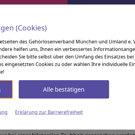
ngen (Cookies)
e
Gehörlosigkeit
netseiten des Gehörlosenverband München und Umland e. V. 
ndere helfen uns, Ihnen ein verbessertes Informationsange
scheiden Sie bitte selbst über den Umfang des Einsatzes be
s eingesetzten Cookies zu oder wählen Ihre individuelle Ein
e!
n
Alle bestätigen
s Begriffs „Gehörlos“ bzw. „Tau
ung
Erklärung zur Barrierefreiheit
dia das vollständige oder weitgehende Fehlen des G
endet. Heute steht er oft für Taubheit. Taubheit ka