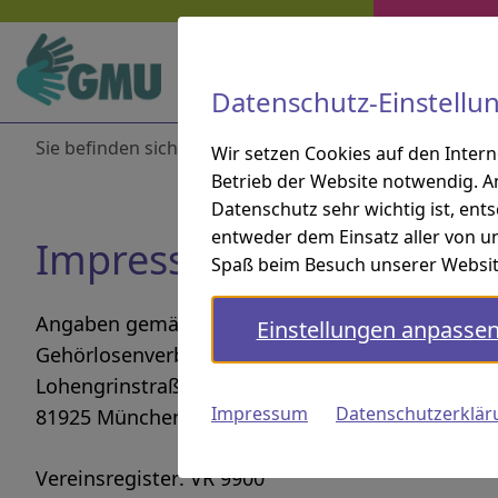
Zur Hauptnavigation springen
Zur Suche springen
Zum Inhalt springen
Zu den Service-Informationen springen
Direkt zu:
Navigation und Service
Datenschutz-Einstellu
Sie befinden sich hier:
Startseite
Impressum
Wir setzen Cookies auf den Inter
Betrieb der Website notwendig. A
Datenschutz sehr wichtig ist, ent
entweder dem Einsatz aller von un
Impressum
Spaß beim Besuch unserer Websit
Angaben gemäß § 5 DDG
Einstellungen anpasse
Gehörlosenverband München und Umland e.V.
Lohengrinstraße 11
Impressum
Datenschutzerklär
81925 München
Vereinsregister: VR 9900