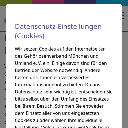
Zur Hauptnavigation springen
Zur Suche springen
Zum Inhalt springen
Zu den Service-Informationen springen
Direkt zu:
Navigation und Service
Menü
Datenschutz-Einstellungen
(Cookies)
Ehrenmitglieder und
Preisträger*innen
Wir setzen Cookies auf den Internetseiten
des Gehörlosenverband München und
Umland e. V. ein. Einige davon sind für den
Wer sich engagiert, bestimmt und gestaltet die
Betrieb der Website notwendig. Andere
Gegenwart und die Zukunft unserer Gesellschaft
helfen uns, Ihnen ein verbessertes
aktiv mit. Ehrenamtliche Tätigkeit und
Informationsangebot zu bieten. Da uns
freiwilliges Engagement sind deswegen
Datenschutz sehr wichtig ist, entscheiden Sie
unverzichtbar. Für den GMU ist das
bitte selbst über den Umfang des Einsatzes
ehrenamtliche Engagement besonders wertvoll,
bei Ihrem Besuch. Stimmen Sie entweder
dem Einsatz aller von uns eingesetzten
da die gehörlosen Menschen viel Lobbyarbeit
Cookies zu oder wählen Ihre individuelle
brauchen.
Einstellung. Vielen Dank und viel Spaß beim