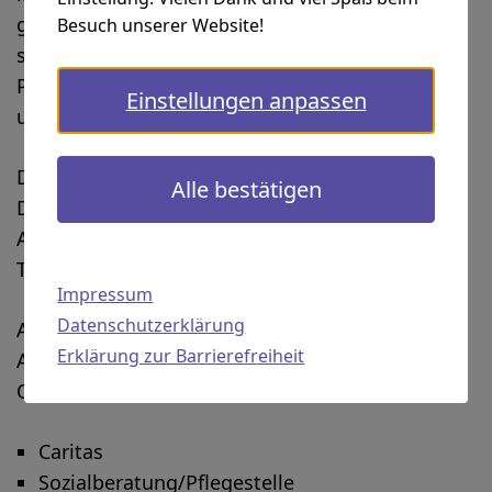
ganz besonderes Ereignis! Von vormittags bis
Besuch unserer Website!
spät nachmittags gab es ein spannendes
Programm mit vielen interessanten Vorträgen
Einstellungen anpassen
und Workshops.
Die Themen umfassten ADHS, E-Rezepte, die
Alle bestätigen
Darm-Hirn-Achse, Tod und Trauer, Brustkrebs,
Angststörungen, Boule, WenDo und
Trauerbewältigung.
Impressum
Datenschutzerklärung
Aber das war nicht alles!
Erklärung zur Barrierefreiheit
Auch die Infostände von vielen tollen
Organisationen waren vertreten, darunter:
Caritas
Sozialberatung/Pflegestelle