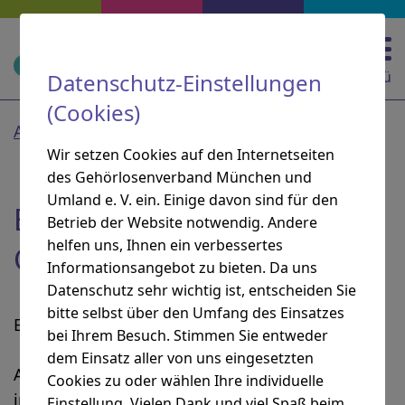
Zur Hauptnavigation springen
Zur Suche springen
Zum Inhalt springen
Zu den Service-Informationen springen
Direkt zu:
Navigation und Service
Menü
Datenschutz-Einstellungen
(Cookies)
Aktuelles
Wir setzen Cookies auf den Internetseiten
des Gehörlosenverband München und
Umland e. V. ein. Einige davon sind für den
Bericht zum
Betrieb der Website notwendig. Andere
helfen uns, Ihnen ein verbessertes
Gesundheitstag 2024
Informationsangebot zu bieten. Da uns
Datenschutz sehr wichtig ist, entscheiden Sie
bitte selbst über den Umfang des Einsatzes
Es war wieder so weit:
bei Ihrem Besuch. Stimmen Sie entweder
dem Einsatz aller von uns eingesetzten
Am 26. Oktober 2024 fand der Gesundheitstag
Cookies zu oder wählen Ihre individuelle
im Gehörlosenzentrum statt – und das war ein
Einstellung. Vielen Dank und viel Spaß beim