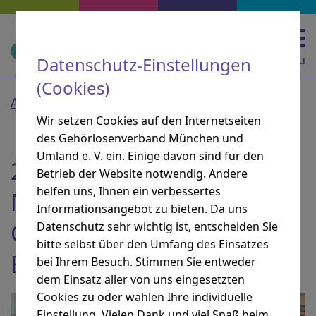
Zur Hauptnavigation springen
Zur Suche springen
Zum Inhalt springen
Zu den Service-Informationen springen
Direkt zu:
Navigation und Service
Menü
Datenschutz-Einstellungen
(Cookies)
Aktuelles
Wir setzen Cookies auf den Internetseiten
des Gehörlosenverband München und
Umland e. V. ein. Einige davon sind für den
25 Jahre Stadtführungen in
Betrieb der Website notwendig. Andere
helfen uns, Ihnen ein verbessertes
München – von tauben
Informationsangebot zu bieten. Da uns
Guides für taube
Datenschutz sehr wichtig ist, entscheiden Sie
bitte selbst über den Umfang des Einsatzes
Besucher*innen
bei Ihrem Besuch. Stimmen Sie entweder
dem Einsatz aller von uns eingesetzten
Cookies zu oder wählen Ihre individuelle
Einstellung. Vielen Dank und viel Spaß beim