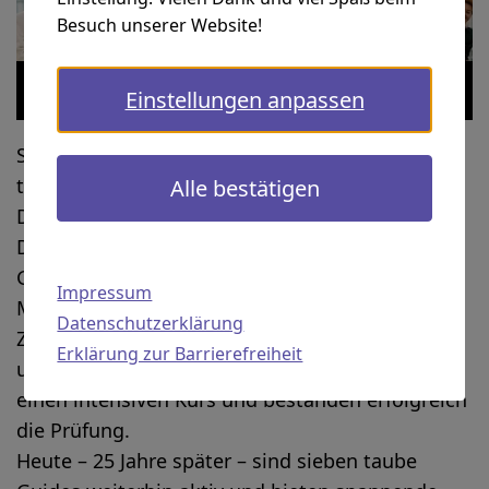
Besuch unserer Website!
Die neu ausgebildeten Taube-Guides, ganz
Einstellungen anpassen
rechts Frau Dr. G. Weishäupl
Seit August 2000 gibt es in München zertifizierte
taube Stadtführer*innen – die ersten in
Alle bestätigen
Deutschland!
Das Projekt wurde von Rudi Sailer (damals
Geschäftsführer des Gehörlosenverbands
Impressum
München und Umland e.V.) initiiert und in
Datenschutzerklärung
Zusammenarbeit mit dem Touristenamt
Erklärung zur Barrierefreiheit
umgesetzt. Neun Teilnehmende absolvierten
einen intensiven Kurs und bestanden erfolgreich
die Prüfung.
Heute – 25 Jahre später – sind sieben taube