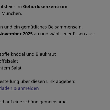
htsfeier im
Gehörlosenzentrum
,
5 München.
en und ein gemütliches Beisammensein.
 November 2025
an und wählt euer Essen aus:
toffelknödel und Blaukraut
ffelsalat
htem Salat
estellung über diesen Link abgeben:
rladen & anmelden
und auf eine schöne gemeinsame