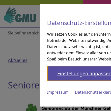
Zur Hauptnavigation springen
Zur Suche springen
Zum Inhalt springen
Zu den Service-Informationen springen
Direkt zu:
Navigation und Service
Datenschutz-Einstellu
Sie befinden sich hier:
Startseite
Aktuelles
Aktu
Wir setzen Cookies auf den Inter
Betrieb der Website notwendig. A
Datenschutz sehr wichtig ist, ent
entweder dem Einsatz aller von un
Spaß beim Besuch unserer Websit
Aktuelles
Einstellungen anpasse
Seniorenclub / Weihnach
Impressum
Datenschutzerklär