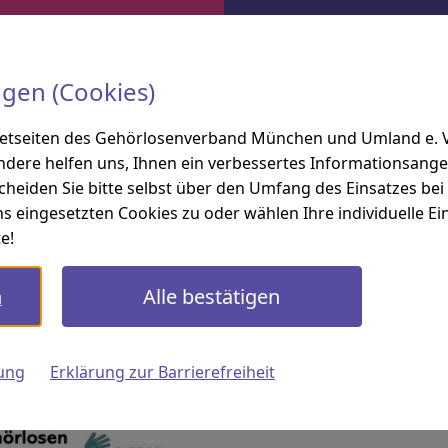
ngen (Cookies)
elles
Seniorenclub / Weihnachtsfeier am 02. Dezember 
netseiten des Gehörlosenverband München und Umland e. V. 
ndere helfen uns, Ihnen ein verbessertes Informationsange
scheiden Sie bitte selbst über den Umfang des Einsatzes be
s eingesetzten Cookies zu oder wählen Ihre individuelle Ein
e!
n
Alle bestätigen
tsfeier am 02. Dezember 
ung
Erklärung zur Barrierefreiheit
Am
Dienstag, 2. Dezembe