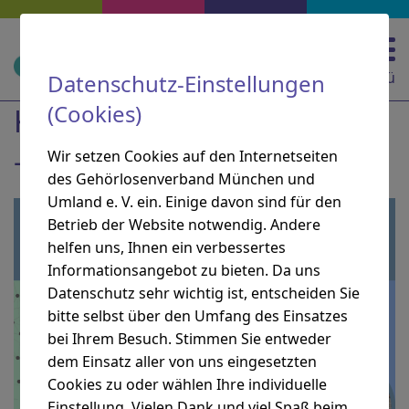
Zur Hauptnavigation springen
Zur Suche springen
Zum Inhalt springen
Zu den Service-Informationen springen
Direkt zu:
Navigation und Service
Menü
Datenschutz-Einstellungen
(Cookies)
KOFO am 12. Februar 2026
– Künstliche Intelligenz
Wir setzen Cookies auf den Internetseiten
des Gehörlosenverband München und
Umland e. V. ein. Einige davon sind für den
Betrieb der Website notwendig. Andere
helfen uns, Ihnen ein verbessertes
Informationsangebot zu bieten. Da uns
Datenschutz sehr wichtig ist, entscheiden Sie
bitte selbst über den Umfang des Einsatzes
bei Ihrem Besuch. Stimmen Sie entweder
dem Einsatz aller von uns eingesetzten
Cookies zu oder wählen Ihre individuelle
Einstellung. Vielen Dank und viel Spaß beim