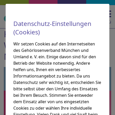
Zur Hauptnavigation springen
Zur Suche springen
Zum Inhalt springen
Zu den Service-Informationen springen
Direkt zu:
Navigation und Service
Menü
Datenschutz-Einstellungen
(Cookies)
KOFO am 9. April 2026
Wechseljahre: Tabu oder
Wir setzen Cookies auf den Internetseiten
des Gehörlosenverband München und
Normal?
Umland e. V. ein. Einige davon sind für den
Betrieb der Website notwendig. Andere
helfen uns, Ihnen ein verbessertes
Informationsangebot zu bieten. Da uns
Datenschutz sehr wichtig ist, entscheiden Sie
bitte selbst über den Umfang des Einsatzes
bei Ihrem Besuch. Stimmen Sie entweder
dem Einsatz aller von uns eingesetzten
Cookies zu oder wählen Ihre individuelle
Einstellung. Vielen Dank und viel Spaß beim