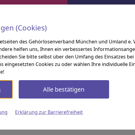
ngen (Cookies)
iv
Kategorie: 2018
netseiten des Gehörlosenverband München und Umland e. V. 
ndere helfen uns, Ihnen ein verbessertes Informationsange
scheiden Sie bitte selbst über den Umfang des Einsatzes be
s eingesetzten Cookies zu oder wählen Ihre individuelle Ein
e!
n
Alle bestätigen
2018
2017
2016
2015
2014
2013
2012
ung
Erklärung zur Barrierefreiheit