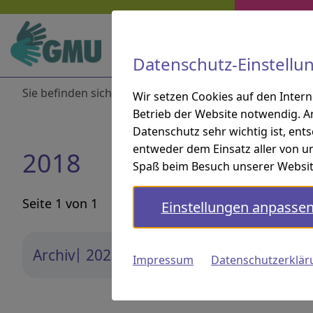
Zur Hauptnavigation springen
Zur Suche springen
Zum Inhalt springen
Zu den Service-Informationen springen
Direkt zu:
Navigation und Service
Datenschutz-Einstellu
Sie befinden sich hier:
Startseite
Aktuelles
Arch
Wir setzen Cookies auf den Inter
Betrieb der Website notwendig. A
Datenschutz sehr wichtig ist, ent
entweder dem Einsatz aller von un
2018
Spaß beim Besuch unserer Websit
Seite 1 von 1
Einstellungen anpasse
Archiv
2023
2022
2021
2020
2019
Impressum
Datenschutzerklär